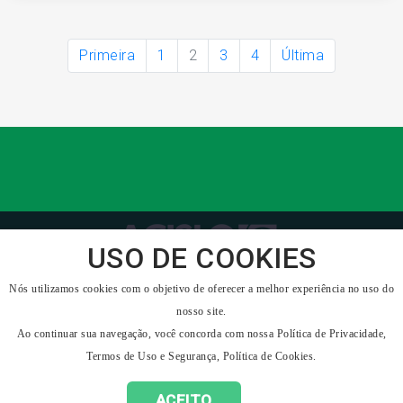
Primeira
1
2
3
4
Última
USO DE COOKIES
ACISLO - Associação Empresarial de São Lourenço do
Nós utilizamos cookies com o objetivo de oferecer a melhor experiência no uso do
Oeste
nosso site.
Ao continuar sua navegação, você concorda com nossa
Política de Privacidade,
Termos de Uso e Segurança
,
Política de Cookies
.
ACEITO